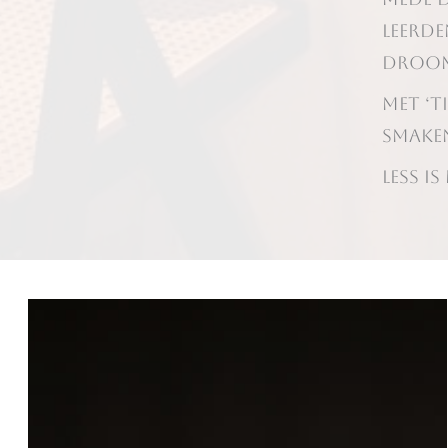
leerde
droom
Met ‘T
smake
LESS IS