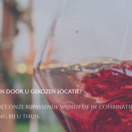
een door u gekozen locatie?
 met onze bijpassende wijnen of in combinat
g bij u thuis.