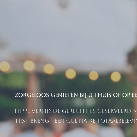
Zorgeloos genieten bij u thuis of op 
Hippe verfijnde gerechtjes geserveerd
Tijst brengt een culinaire totaalbelevin