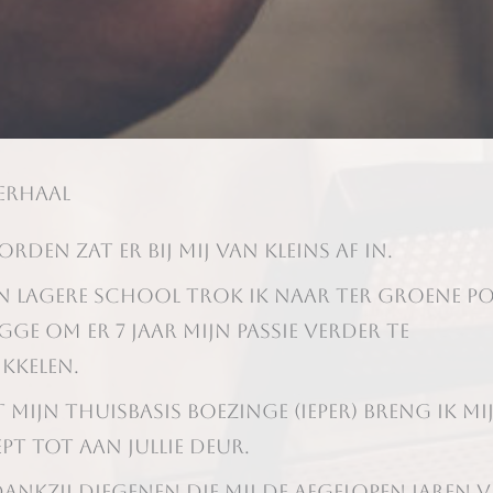
erhaal
rden zat er bij mij van kleins af in.
n lagere school trok ik naar Ter Groene P
gge om er 7 jaar mijn passie verder te
kkelen.
 mijn thuisbasis Boezinge (Ieper) breng ik mi
t tot aan jullie deur.
ankzij diegenen die mij de afgelopen jaren v