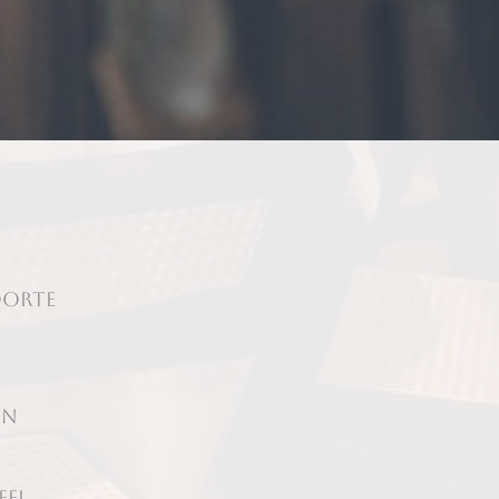
oorte
jn
eel