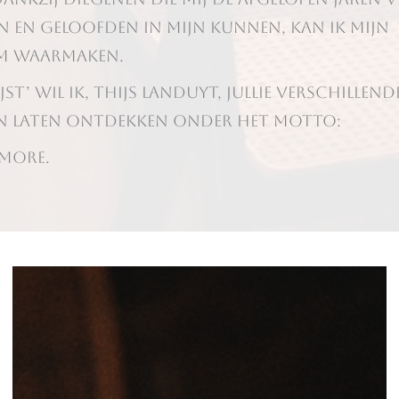
n en geloofden in mijn kunnen, kan ik mijn
 waarmaken.
ijst’ wil ik, Thijs Landuyt, jullie verschillend
n laten ontdekken onder het motto:
 MORE.