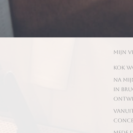
Mijn v
Kok wo
Na mij
in Bru
ontwi
Vanuit
concep
Mede d